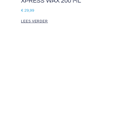
XPRESS WAX 200 ML
€
29,99
LEES VERDER