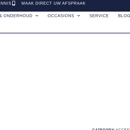
ENNIS
MAAK DIRECT UW AFSPRAAK
 & ONDERHOUD
OCCASIONS
SERVICE
BLO
CATEGORY:
ACCES