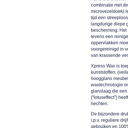
combinatie met de
microvezeldoek) l
tijd een streeploo
langdurige diepe g
bescherming. Het a
tevens een reinige
oppervlakken moe
voorgereinigd in v
van krassende ver
Xpress Wax is toe
kunststoffen, (vei
hoogglans meubel
waxtechnologie on
glanslaag die een
(“lotuseffect”) hee
hechten.
De bijzondere dru
i.p.v. reguliere dr
gebruiken en 100%