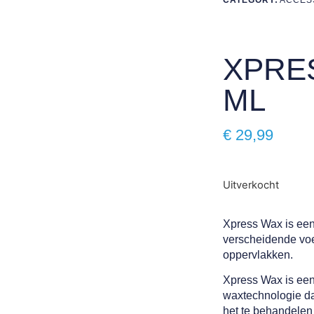
XPRE
ML
€
29,99
Uitverkocht
Xpress Wax is een
verscheidende voe
oppervlakken.
Xpress Wax is een
waxtechnologie da
het te behandelen