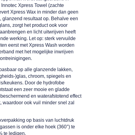
 Innotec Xpress Towel (zachte
evert Xpress Wax in minder dan geen
s, glanzend resultaat op. Behalve een
lans, zorgt het product ook voor
anbrengen en licht uitwrijven heeft
nde werking. Let op: sterk vervuilde
ten eerst met Xpress Wash worden
erband met het mogelijke inwrijven
ontreinigingen.
pasbaar op alle glanzende lakken,
ligheids-)glas, chroom, spiegels en
s/keukens. Door de hydrofobe
tstaat een zeer mooie en gladde
 beschermend en waterafstotend effect
ft, waardoor ook vuil minder snel zal
kverpakking op basis van luchtdruk
ijfgassen is onder elke hoek (360°) te
 te ledigen.