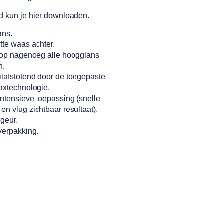
ad kun je
hier
downloaden.
ans.
tte waas achter.
op nagenoeg alle hoogglans
n.
ilafstotend door de toegepaste
axtechnologie.
intensieve toepassing (snelle
en vlug zichtbaar resultaat).
geur.
verpakking.