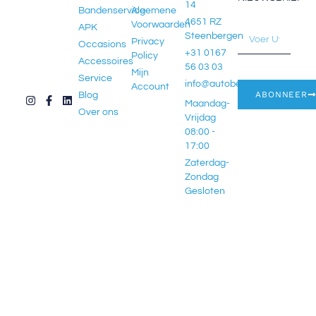
14
Bandenservice
Algemene
4651 RZ
Voorwaarden
APK
Steenbergen
Privacy
Occasions
+31 0167
Policy
Accessoires
56 03 03
Mijn
Service
info@autobedrijfjochems.nl
Account
ABONNEER
Blog
Maandag-
Over ons
Vrijdag
08:00 -
17:00
Zaterdag-
Zondag
Gesloten