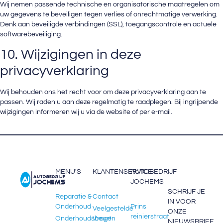
Wij nemen passende technische en organisatorische maatregelen om
uw gegevens te beveiligen tegen verlies of onrechtmatige verwerking.
Denk aan beveiligde verbindingen (SSL), toegangscontrole en actuele
softwarebeveiliging.
10. Wijzigingen in deze
privacyverklaring
Wij behouden ons het recht voor om deze privacyverklaring aan te
passen. Wij raden u aan deze regelmatig te raadplegen. Bij ingrijpende
wijzigingen informeren wij u via de website of per e-mail.
MENU'S
KLANTENSERVICE
AUTOBEDRIJF
JOCHEMS
SCHRIJF JE
Reparatie &
Contact
IN VOOR
Onderhoud
Prins
Veelgestelde
ONZE
reinierstraat
Onderhoudsbeurt
Vragen
NIEUWSBRIEF