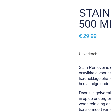
STAI
500 M
€
29,99
Uitverkocht
Stain Remover is e
ontwikkeld voor h
hardnekkige olie-
houtachtige onde
Door zijn gelvorm
in op de ondergron
verontreiniging en
transformeert van 