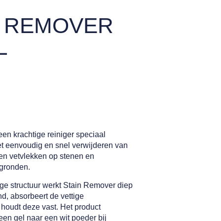
N REMOVER
L
en krachtige reiniger speciaal
et eenvoudig en snel verwijderen van
 en vetvlekken op stenen en
rgronden.
ige structuur werkt Stain Remover diep
d, absorbeert de vettige
 houdt deze vast. Het product
een gel naar een wit poeder bij