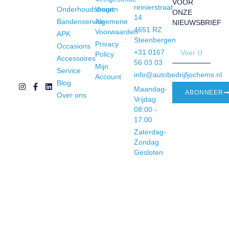
VOOR
reinierstraat
Onderhoudsbeurt
Vragen
ONZE
14
Bandenservice
Algemene
NIEUWSBRIEF
4651 RZ
Voorwaarden
APK
Steenbergen
Privacy
Occasions
+31 0167
Policy
Accessoires
56 03 03
Mijn
Service
info@autobedrijfjochems.nl
Account
Blog
Maandag-
ABONNEER
Over ons
Vrijdag
08:00 -
17:00
Zaterdag-
Zondag
Gesloten