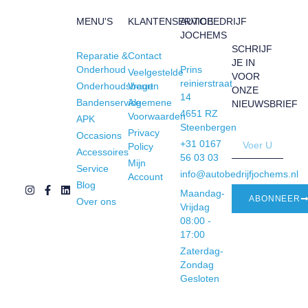
MENU'S
KLANTENSERVICE
AUTOBEDRIJF
JOCHEMS
SCHRIJF
Reparatie &
Contact
JE IN
Onderhoud
Prins
Veelgestelde
VOOR
reinierstraat
Onderhoudsbeurt
Vragen
ONZE
14
Bandenservice
Algemene
NIEUWSBRIEF
4651 RZ
Voorwaarden
APK
Steenbergen
Privacy
Occasions
+31 0167
Policy
Accessoires
56 03 03
Mijn
Service
info@autobedrijfjochems.nl
Account
Blog
Maandag-
ABONNEER
Over ons
Vrijdag
08:00 -
17:00
Zaterdag-
Zondag
Gesloten