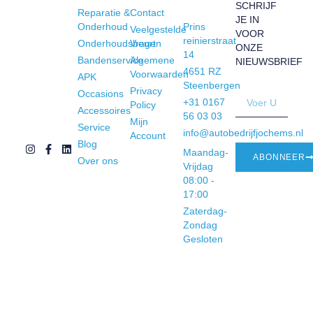
SCHRIJF
Reparatie &
Contact
JE IN
Onderhoud
Prins
Veelgestelde
VOOR
reinierstraat
Onderhoudsbeurt
Vragen
ONZE
14
Bandenservice
Algemene
NIEUWSBRIEF
4651 RZ
Voorwaarden
APK
Steenbergen
Privacy
Occasions
+31 0167
Policy
Accessoires
56 03 03
Mijn
Service
info@autobedrijfjochems.nl
Account
Blog
Maandag-
ABONNEER
Over ons
Vrijdag
08:00 -
17:00
Zaterdag-
Zondag
Gesloten